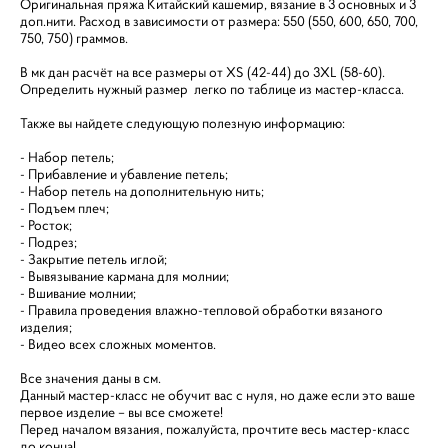
Оригинальная пряжа Китайский кашемир, вязание в 3 основных и 3
доп.нити. Расход в зависимости от размера: 550 (550, 600, 650, 700,
750, 750) граммов.
В мк дан расчёт на все размеры от XS (42-44) до 3XL (58-60).
Определить нужный размер легко по таблице из мастер-класса.
Также вы найдете следующую полезную информацию:
- Набор петель;
- Прибавление и убавление петель;
- Набор петель на дополнительную нить;
- Подъем плеч;
- Росток;
- Подрез;
- Закрытие петель иглой;
- Вывязывание кармана для молнии;
- Вшивание молнии;
- Правила проведения влажно-тепловой обработки вязаного
изделия;
- Видео всех сложных моментов.
Все значения даны в см.
Данный мастер-класс не обучит вас с нуля, но даже если это ваше
первое изделие – вы все сможете!
Перед началом вязания, пожалуйста, прочтите весь мастер-класс
до конца!