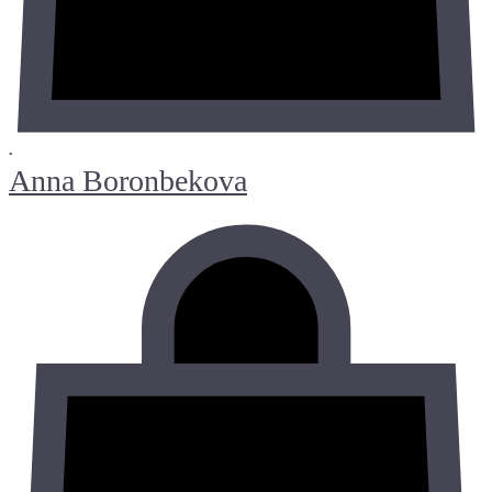
•
Anna Boronbekova