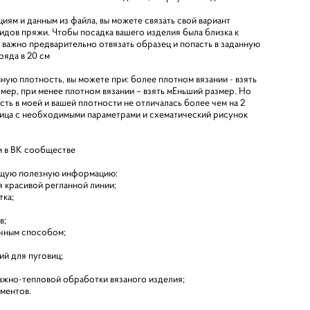
ям и данным из файла, вы можете связать свой вариант
видов пряжи. Чтобы посадка вашего изделия была близка к
важно предварительно отвязать образец и попасть в заданную
ряда в 20 см
нную плотность, вы можете при: более плотном вязании - взять
ер, при менее плотном вязании – взять мЕньший размер. Но
сть в моей и вашей плотности не отличалась более чем на 2
лица с необходимыми параметрами и схематический рисунок
 и в ВК сообществе
ющую полезную информацию:
я красивой регланной линии;
тка;
в;
ичным способом;
й для пуговиц;
ажно-тепловой обработки вязаного изделия;
ментов.