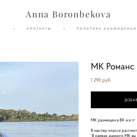
Anna Boronbekova
Я
•
КОНТАКТЫ
•
ПОЛИТИКА КОНФИДЕНЦИ
МК Романс
1 290 pуб.
ДОБАВ
МК размещен в ВК и в тг
В мастер-классе рассмот
В рамках данного МК вы 