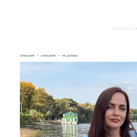
ОПИСАНИ
описания
>
описания
>
мк романс