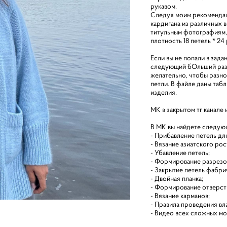
рукавом.
Следуя моим рекомендаци
кардигана из различных 
титульным фотографиям, 
плотность 18 петель * 24 
Если вы не попали в зада
следующий бОльший разм
желательно, чтобы разно
петли. В файле даны таб
изделия.
МК в закрытом тг канале
В МК вы найдете следу
- Прибавление петель дл
- Вязание азиатского рос
- Убавление петель;
- Формирование разрезо
- Закрытие петель фабр
- Двойная планка;
- Формирование отверсти
- Вязание карманов;
- Правила проведения вл
- Видео всех сложных мо