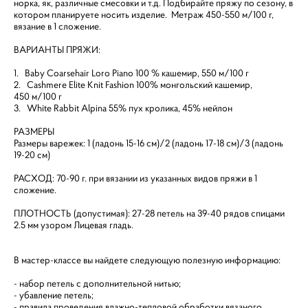
норка, як, различные смесовки и т.д. Подбирайте пряжу по сезону, в
котором планируете носить изделие. Метраж 450-550 м/100 г,
вязание в 1 сложение.
ВАРИАНТЫ ПРЯЖИ:
1. Baby Coarsehair Loro Piano 100 % кашемир, 550 м/100 г
2. Cashmere Elite Knit Fashion 100% монгольский кашемир,
450 м/100 г
3. White Rabbit Alpina 55% пух кролика, 45% нейлон
РАЗМЕРЫ
Размеры варежек: 1 (ладонь 15-16 см)/2 (ладонь 17-18 см)/3 (ладонь
19-20 см)
РАСХОД: 70-90 г. при вязании из указанных видов пряжи в 1
сложение.
ПЛОТНОСТЬ (допустимая): 27-28 петель на 39-40 рядов спицами
2.5 мм узором Лицевая гладь.
В мастер-классе вы найдете следующую полезную информацию:
- набор петель с дополнительной нитью;
- убавление петель;
- правила проведения влажно-тепловой обработки вязаного