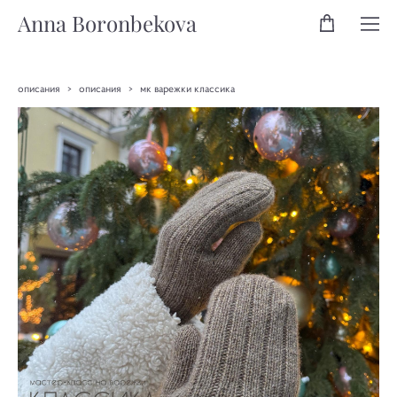
Anna Boronbekova
описания
>
описания
>
мк варежки классика