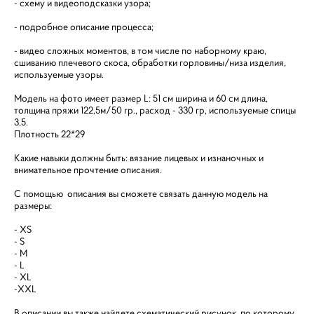
- схему и видеоподсказки узора;
- подробное описание процесса;
- видео сложных моментов, в том числе по наборному краю,
сшиванию плечевого скоса, обработки горловины/низа изделия,
используемые узоры.
Модель на фото имеет размер L: 51 см ширина и 60 см длина,
толщина пряжи 122,5м/50 гр., расход - 330 гр, используемые спицы
3,5.
Плотность 22*29
Какие навыки должны быть: вязание лицевых и изнаночных и
внимательное прочтение описания.
С помощью описания вы сможете связать данную модель на
размеры:
- XS
- S
- M
- L
- XL
-XXL
В описании вы также найдете схематический рисунок, по которому