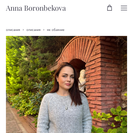
Anna Boronbekova
описания
>
описания
>
мк обаяние