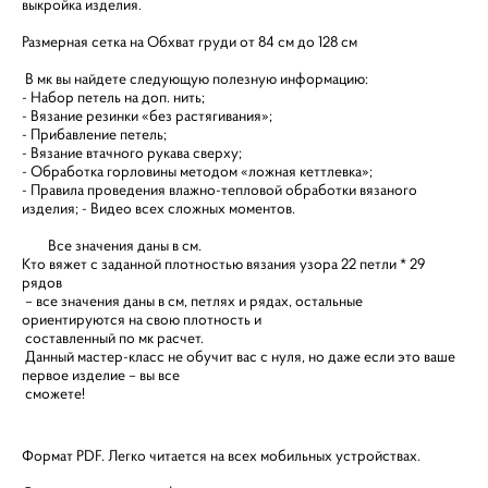
выкройка изделия.
Размерная сетка на Обхват груди от 84 см до 128 см
В мк вы найдете следующую полезную информацию:
- Набор петель на доп. нить;
- Вязание резинки «без растягивания»;
- Прибавление петель;
- Вязание втачного рукава сверху;
- Обработка горловины методом «ложная кеттлевка»;
- Правила проведения влажно-тепловой обработки вязаного
изделия; - Видео всех сложных моментов.
Все значения даны в см.
Кто вяжет с заданной плотностью вязания узора 22 петли * 29
рядов
– все значения даны в см, петлях и рядах, остальные
ориентируются на свою плотность и
составленный по мк расчет.
Данный мастер-класс не обучит вас с нуля, но даже если это ваше
первое изделие – вы все
сможете!
Формат PDF. Легко читается на всех мобильных устройствах.