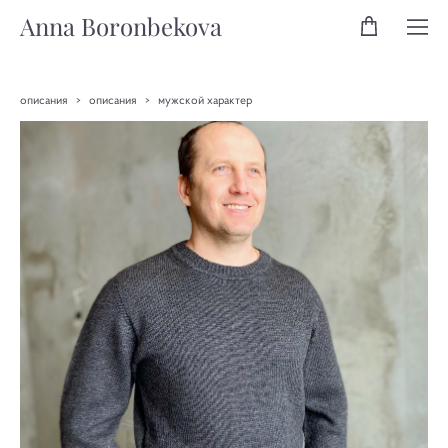
Anna Boronbekova
описания
>
описания
>
мужской характер